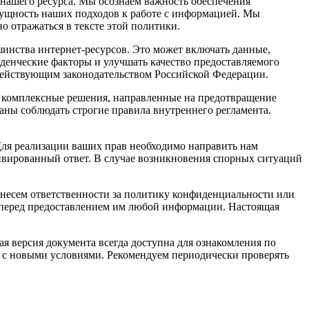
нашего ресурса. Мы осознаем важность обеспечения
ущность наших подходов к работе с информацией. Мы
 отражаться в тексте этой политики.
шинства интернет-ресурсов. Это может включать данные,
денческие факторы и улучшать качество предоставляемого
действующим законодательством Российской Федерации.
 комплексные решения, направленные на предотвращение
ны соблюдать строгие правила внутреннего регламента.
Для реализации ваших прав необходимо направить нам
ивированный ответ. В случае возникновения спорных ситуаций
 несем ответственности за политику конфиденциальности или
 перед предоставлением им любой информации. Настоящая
 версия документа всегда доступна для ознакомления по
е с новыми условиями. Рекомендуем периодически проверять