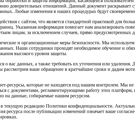
ы обработки и защиты информации, касающейся пользователей 
анию доверительных отношений. Данный документ раскрывает с
анных. Любые изменения в наших процедурах будут своевременно
йствия с сайтом, что является стандартной практикой для боль
траниц. Указанная информация помогает нам анализировать пове
етьим лицам, за исключением случаев, прямо предусмотренных 
ческие и организационные меры безопасности. Мы используем
нных. Наши сотрудники проходят необходимое обучение и обяза
ржания высокого уровня защиты.
 о вас данных, а также требовать их уточнения или удаления. 
Мы рассмотрим ваше обращение в кратчайшие сроки и дадим мот
ет-ресурсы, которые не находятся под нашим контролем. Мы не
ться с документами, регламентирующими работу этих платформ,
о на данные, собираемые нашим ресурсом.
 в текущую редакцию Политики конфиденциальности. Актуальная
ия ресурса после публикации изменений означает ваше согласи
ировках.